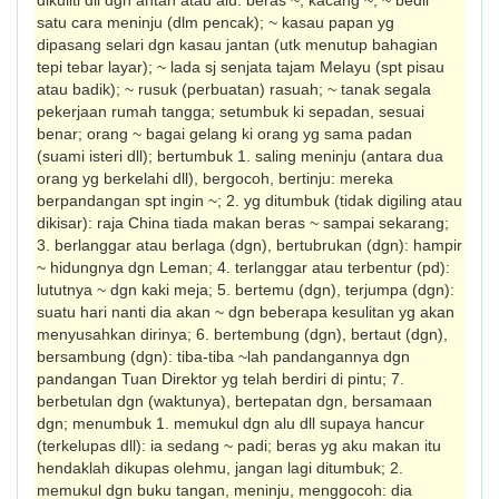
dikuliti dll dgn antan atau alu: beras ~; kacang ~; ~ bedil
satu cara meninju (dlm pencak); ~ kasau papan yg
dipasang selari dgn kasau jantan (utk menutup bahagian
tepi tebar layar); ~ lada sj senjata tajam Melayu (spt pisau
atau badik); ~ rusuk (perbuatan) rasuah; ~ tanak segala
pekerjaan rumah tangga; setumbuk ki sepadan, sesuai
benar; orang ~ bagai gelang ki orang yg sama padan
(suami isteri dll); bertumbuk 1. saling meninju (antara dua
orang yg berkelahi dll), bergocoh, bertinju: mereka
berpandangan spt ingin ~; 2. yg ditumbuk (tidak digiling atau
dikisar): raja China tiada makan beras ~ sampai seka­rang;
3. berlanggar atau berlaga (dgn), bertub­ruk­an (dgn): hampir
~ hidungnya dgn Leman; 4. terlanggar atau terbentur (pd):
lututnya ~ dgn kaki meja; 5. bertemu (dgn), terjumpa (dgn):
suatu hari nanti dia akan ~ dgn beberapa kesulitan yg akan
menyusah­kan dirinya; 6. bertembung (dgn), bertaut (dgn),
bersambung (dgn): tiba-tiba ~lah pan­dangannya dgn
pandangan Tuan Direktor yg telah berdiri di pintu; 7.
berbetulan dgn (waktunya), bertepatan dgn, bersamaan
dgn; menumbuk 1. memukul dgn alu dll supaya hancur
(terkelupas dll): ia sedang ~ padi; beras yg aku makan itu
hendaklah dikupas olehmu, jangan lagi ditumbuk; 2.
memukul dgn buku tangan, meninju, menggocoh: dia