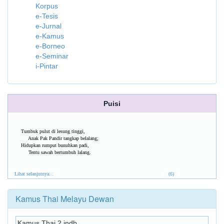
Korpus
e-Tesis
e-Jurnal
e-Kamus
e-Borneo
e-Seminar
i-Pintar
Puisi
Tumbuk pulut di lesung tinggi,
Anak Pak Pandir tangkap belalang;
Hidupkan rumput bunuhkan padi,
Tentu sawah bertumbuh lalang.
Lihat selanjutnya...
(6)
Kamus Thai Melayu Dewan
Kamus Thai 2.indb