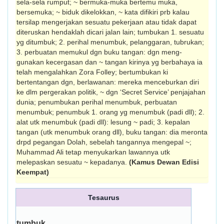
sela-sela rumput; ~ bermuka-muka bertemu muka,
bersemuka; ~ biduk dikelokkan, ~ kata difikiri prb kalau
tersilap mengerjakan sesuatu pekerjaan atau tidak dapat
diteruskan hendaklah dicari jalan lain; tumbukan 1. sesuatu
yg ditumbuk; 2. perihal menumbuk, pelanggaran, tubrukan;
3. perbuatan memukul dgn buku tangan: dgn meng-
gunakan kecergasan dan ~ tangan kirinya yg berbahaya ia
telah mengalahkan Zora Folley; bertumbukan ki
bertentangan dgn, ber­lawanan: mereka menceburkan diri
ke dlm pergerakan politik, ~ dgn ‘Secret Service’ penjajahan
dunia; penumbukan perihal menumbuk, perbuatan
menumbuk; penumbuk 1. orang yg menumbuk (padi dll); 2.
alat utk menumbuk (padi dll): lesung ~ padi; 3. kepalan
tangan (utk menumbuk orang dll), buku tangan: dia meronta
drpd pegangan Dolah, sebelah tangannya mengepal ~;
Muhammad Ali tetap menyukarkan lawannya utk
melepaskan sesuatu ~ kepadanya.
(Kamus Dewan Edisi
Keempat)
Tesaurus
tumbuk