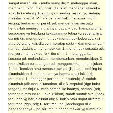
sangat marah lalu ~ muka orang itu; 3. melanggar akan,
membentur kpd, menubruk: dia telah mendapat luka-luka
apabila kereta yg dipandunya ~ seekor kerbau yg sedang
melintas jalan; 4. Mn ark berjalan kaki, menapak; ~ dlm
lesung, bertanam di periuk prb mengerjakan sesuatu
hendaklah menurut aturannya; bagai ~ padi hampa prb hal
seseorang yg terbilang kekayaannya tetapi yg sebenarnya
dia miskin; menumbuk-numbuk menumbuk beberapa kali
atau berulang kali: dia pun meratap serta ~ dan menampar-
nampar dadanya; menumbukkan 1. menumbuk sesuatu utk,
menyuruh tumbuk pd: ia ~ ibu sirih; 2. melanggarkan
sesuatu pd, melandakan, mem­benturkan, menubrukkan; 3.
memukulkan buku tangan pd, menggocohkan, meninjukan,
4. menikamkan atau menusukkan pd: jika tiada lembing ini
ditumbukkan di dada bukannya hamba anak laki-laki;
tertumbuk 1. terlanggar (terbentur, ter­tubruk); 2. sudah
ditumbuk (dikupas, dilumat­kan, dll); 3. terpukul (dgn buku
tangan), ter-tinju; 4. telah sampai ke hadnya, sampai (pd),
terbentur, tersuntuk; ~ akal (fikiran) sudah suntuk akal (tidak
tahu apa yg harus di­buat dll); 5. boleh atau dapat diketemui,
terjumpa (dgn, pd); 6. tertumpu pd (pan­dangan dll):
pandangannya ~ pd serumpun pohon mawar yg tumbuh di