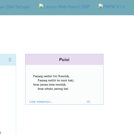
Puisi
Panjang rambut Siti Rumilah,
Panjang melilit ke tumit kaki;
Intan jemara intan terserlah,
Intan sebuku jantung hati.
Lihat selanjutnya...
(2)
)