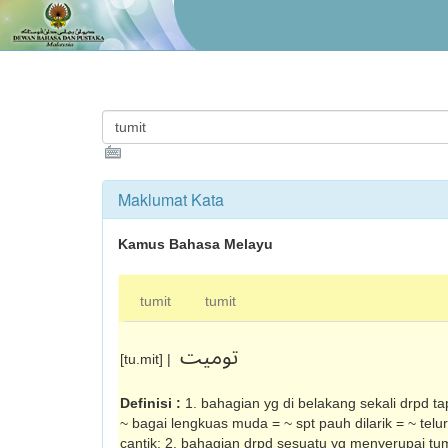
Maklumat Kata
Kamus Bahasa Melayu
tumit
tumit
توميت
[tu.mit] |
Definisi :
1. bahagian yg di belakang sekali drpd tap
~ bagai leng­kuas muda = ~ spt pauh dilarik = ~ tel
cantik; 2. bahagi­an drpd sesuatu yg menyerupai tu