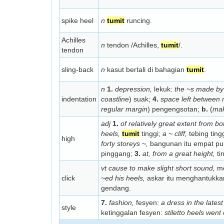
spike heel
n
tumit
runcing.
Achilles
n
tendon /Achilles,
tumit
/.
tendon
sling-back
n
kasut bertali di bahagian
tumit
.
n
1.
depression,
lekuk:
the ~s made by 
indentation
coastline
) suak;
4.
space left between m
regular margin
) pengengsotan;
b.
(
mak
adj
1.
of relatively great extent from bo
heels,
tumit
tinggi;
a ~ cliff,
tebing ting
high
forty storeys ~,
bangunan itu empat pul
pinggang;
3.
at, from a great height,
ti
vt cause to make slight short sound,
me
click
~ed his heels,
askar itu menghantukk
gendang.
7.
fashion,
fesyen:
a dress in the latest
style
ketinggalan fesyen:
stiletto heels went