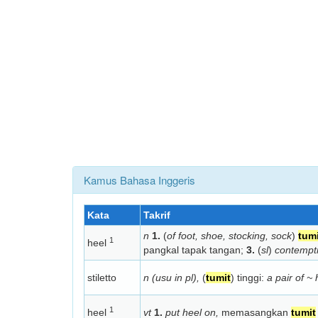
Kamus Bahasa Inggeris
Kata
Takrif
n
1.
(
of foot, shoe, stocking, sock
)
tumi
1
heel
pangkal tapak tangan;
3.
(
sl
)
contempti
stiletto
n (usu in pl),
(
tumit
) tinggi:
a pair of ~
1
heel
vt
1.
put heel on,
memasangkan
tumit