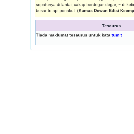
sepatunya di lantai; cakap berdegar-degar, ~ di ke
besar tetapi penakut.
(Kamus Dewan Edisi Keemp
Tesaurus
Tiada maklumat tesaurus untuk kata
tumit