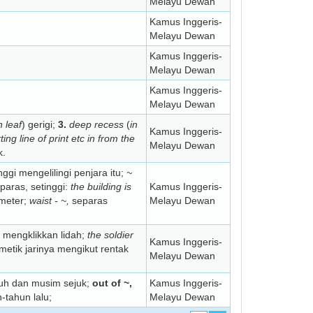
Melayu Dewan
Kamus Inggeris-
Melayu Dewan
Kamus Inggeris-
Melayu Dewan
Kamus Inggeris-
Melayu Dewan
n leaf
) gerigi;
3.
deep recess
(
in
Kamus Inggeris-
ting line of print etc in from the
Melayu Dewan
k.
gi mengelilingi penjara itu;
~
eparas, setinggi:
the building is
Kamus Inggeris-
 meter;
waist - ~,
separas
Melayu Dewan
mengklikkan lidah;
the soldier
Kamus Inggeris-
etik jarinya mengikut rentak
Melayu Dewan
ruh dan musim sejuk;
out of ~,
Kamus Inggeris-
-tahun lalu;
Melayu Dewan