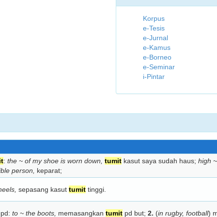
Korpus
e-Tesis
e-Jurnal
e-Kamus
e-Borneo
e-Seminar
i-Pintar
t
:
the ~ of my shoe is worn down,
tumit
kasut saya sudah haus;
high ~
ble person,
keparat;
 heels,
sepasang kasut
tumit
tinggi.
pd:
to ~ the boots,
memasangkan
tumit
pd but;
2.
(
in rugby, football
) 