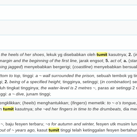
the heels of her shoes
, lekuk yg disebabkan oleh
tumit
kasutnya;
2.
(
i
argin and the beginning of the first line,
jarak engsot;
5.
act of,
a.
(
star
ing jagged
) menyebabkan bergerigi; (
coastline
) menyebabkan bersua
ttom to top,
tinggi:
a ~ wall surrounded the prison,
sebuah tembok yg ting
gi;
2.
being of a specified height,
tingginya, setinggi; (
in combination
) s
uh tingkat tingginya;
the water-level is 2 metres ~,
paras air setinggi 2
nggi:
a ~ dive,
junam tinggi;
ngklikkan; (
heels
) menghantukkan; (
fingers
) memetik:
to ~ o’s tongue,
an
tumit
kasutnya;
she ~ed her fingers in time to the drumbeats,
dia mem
 ~,
baju fesyen terbaru;
~s for autumn and winter,
fesyen utk musim lu
 out of ~ years ago,
kasut
tumit
tinggi telah ketinggalan fesyen bertahun