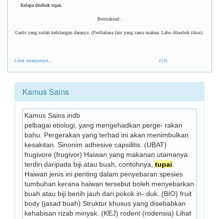
Kelapa ditebuk tupai.
Bermaksud :
Gadis yang sudah kehilangan daranya. (Peribahasa lain yang sama makna: Labu dikerbuk tikus).
Lihat selanjutnya...
(14)
Kamus Sains
Kamus Sains.indb
pelbagai etiologi, yang mengehadkan perge- rakan 
bahu. Pergerakan yang terhad ini akan menimbulkan 
kesakitan. Sinonim adhesive capsilitis. (UBAT) 
frugivore (frugivor) Haiwan yang makanan utamanya 
terdiri daripada biji atau buah, contohnya, 
tupai
. 
Haiwan jenis ini penting dalam penyebaran spesies 
tumbuhan kerana haiwan tersebut boleh menyebarkan 
buah atau biji benih jauh dari pokok in- duk. (BIO) fruit 
body (jasad buah) Struktur khusus yang disebabkan 
kehabisan rizab minyak. (KEJ) rodent (rodensia) Lihat 