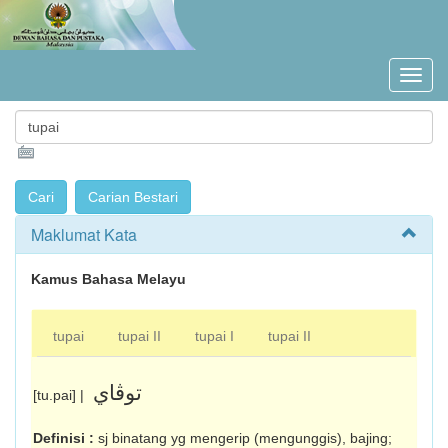
Maklumat Kata
Kamus Bahasa Melayu
tupai
tupai II
tupai I
tupai II
توڤاي
[tu.pai] |
Definisi :
sj binatang yg mengerip (mengunggis), bajing;