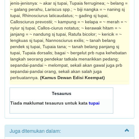
jenis-jenisnya: ~ akar sj tupai, Tupaia ferruginea; ~ belang =
~ galang perahu, Lariscus spp.; ~ biji nangka = ~ naning sj
tupai, Rhinosciurus laticaudatus; ~ gading sj tupai,
Callosciurus prevostii; ~ kampung = ~ kelapa = ~ merah = ~
nyiur sj tupai, Callos-ciurus notatus; ~ kerawak hitam = ~
janjang = ~ nandung sj tupai, Ratufa bicolor; ~ kericik = ~
lengkuas sj tupai, Nannosciurus exilis; ~ tanah belang
pendek sj tupai, Tupaia tana; ~ tanah belang panjang sj
tupai, Tupaia dorsalis; bagai ~ bergelut prb rupa kehebatan
langkah seorang pendekar tatkala menarikkan pedang;
sepandai-pandai ~ melompat, sekali akan gawal juga prb
sepandai-pandai orang, sekali akan salah juga
perbuatannya.
(Kamus Dewan Edisi Keempat)
Tesaurus
Tiada maklumat tesaurus untuk kata
tupai
Juga ditemukan dalam: