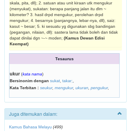
skala, pita, dll); 2. satuan atau unit kiraan utk mengukur
(menyukat), sukatan: berapa panjang jalan itu dlm ~
kilometer? 3. hasil drpd mengukur, perolehan drpd
mengukur; 4. besarnya (panjangnya, lebar-nya, dll), saiz:
kasut ~ besar; 5. ki sesuatu yg digunakan sbg bandingan
(pegangan, nilaian, dll): sastera lama tidak boleh dan tidak
dapat dinilai dgn ~-~ moden;
(Kamus Dewan Edisi
Keempat)
Tesaurus
ukur
(
kata nama
)
Bersinonim dengan
sukat
,
takar;
,
Kata Terbitan :
seukur
,
mengukur
,
ukuran
,
pengukur
,
Juga ditemukan dalam:
Kamus Bahasa Melayu
(499)