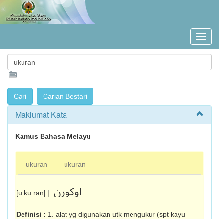
Maklumat Kata
Kamus Bahasa Melayu
ukuran
ukuran
اوکورن
[u.ku.ran] |
Definisi :
1. alat yg digunakan utk mengukur (spt kayu