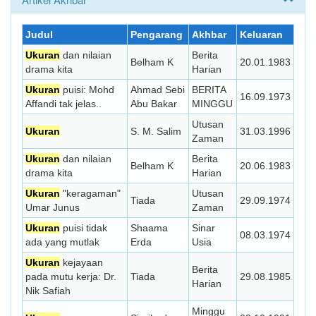
Judul
Pengarang
Akhbar
Keluaran
Ukuran
dan nilaian
Berita
Belham K
20.01.1983
drama kita
Harian
Ukuran
puisi: Mohd
Ahmad Sebi
BERITA
16.09.1973
Affandi tak jelas..
Abu Bakar
MINGGU
Utusan
Ukuran
S. M. Salim
31.03.1996
Zaman
Ukuran
dan nilaian
Berita
Belham K
20.06.1983
drama kita
Harian
Ukuran
"keragaman"
Utusan
Tiada
29.09.1974
Umar Junus
Zaman
Ukuran
puisi tidak
Shaama
Sinar
08.03.1974
ada yang mutlak
Erda
Usia
Ukuran
kejayaan
Berita
pada mutu kerja: Dr.
Tiada
29.08.1985
Harian
Nik Safiah
Minggu