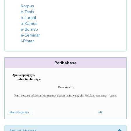
Korpus
e-Tesis
e-Jurnal
e-Kamus
e-Borneo
e-Seminar
i-Pintar
Peribahasa
Apa tampangnya,
itulah tumbuhnya.
Bermaksud :
Hasil sesuatu pekerjaan itu menurut ukuran usaha yang kita kerjakan. tampang = benih.
Lihat selanjutnya...
(4)
Artikel Akhbar