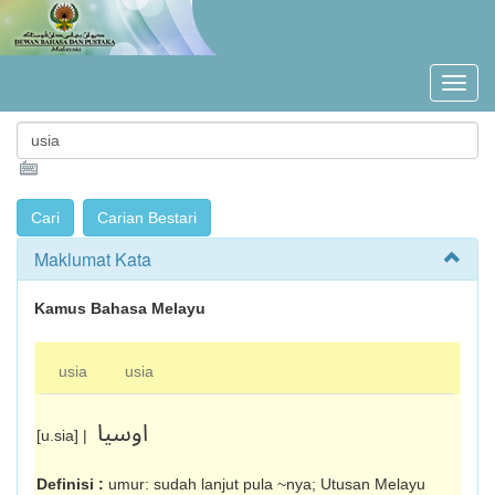
Maklumat Kata
Kamus Bahasa Melayu
usia
usia
اوسيا
[u.sia] |
Definisi :
umur: sudah lanjut pula ~nya; Utusan Melayu