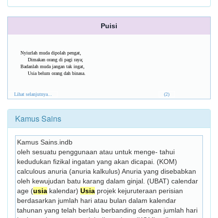
Puisi
Nyiurlah muda dipolah pengat,
Dimakan orang di pagi raya;
Badanlah muda jangan tak ingat,
Usia belum orang dah binasa.
Lihat selanjutnya...
(2)
Kamus Sains
Kamus Sains.indb
oleh sesuatu penggunaan atau untuk menge- tahui 
kedudukan fizikal ingatan yang akan dicapai. (KOM) 
calculous anuria (anuria kalkulus) Anuria yang disebabkan 
oleh kewujudan batu karang dalam ginjal. (UBAT) calendar 
age (
usia
 kalendar) 
Usia
 projek kejuruteraan perisian 
berdasarkan jumlah hari atau bulan dalam kalendar 
tahunan yang telah berlalu berbanding dengan jumlah hari 