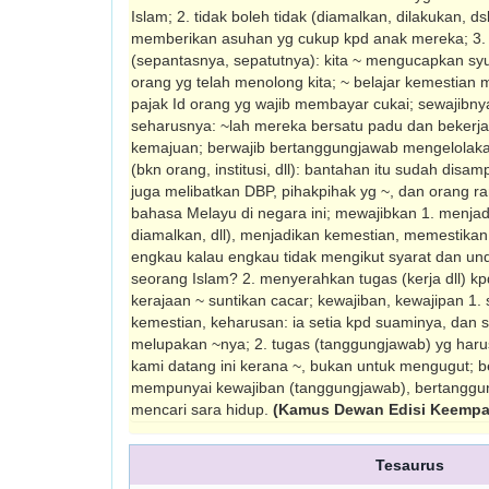
Islam; 2. tidak boleh tidak (diamalkan, dilakukan, ds
memberikan asuhan yg cukup kpd anak mereka; 3.
(sepantasnya, sepatutnya): kita ~ mengucapkan syu
orang yg telah menolong kita; ~ belajar kemestian m
pajak Id orang yg wajib membayar cukai; sewajibny
seharus­nya: ~lah mereka bersatu padu dan beker
kemajuan; berwajib bertanggungjawab mengelolak
(bkn orang, institusi, dll): bantahan itu sudah disam
juga melibatkan DBP, pihakpihak yg ~, dan orang r
bahasa Melayu di negara ini; mewajibkan 1. menjadi
diamalkan, dll), menjadikan kemestian, memestika
engkau kalau engkau tidak mengikut syarat dan und
seorang Islam? 2. menyerahkan tugas (kerja dll) k
kerajaan ~ suntikan cacar; kewajiban, kewajipan 1. 
kemestian, keharusan: ia setia kpd suaminya, dan s
melupakan ~nya; 2. tugas (tanggungjawab) yg harus
kami datang ini kerana ~, bukan untuk mengugut; b
mempunyai kewajiban (tanggungjawab), bertanggun
mencari sara hidup.
(Kamus Dewan Edisi Keempa
Tesaurus