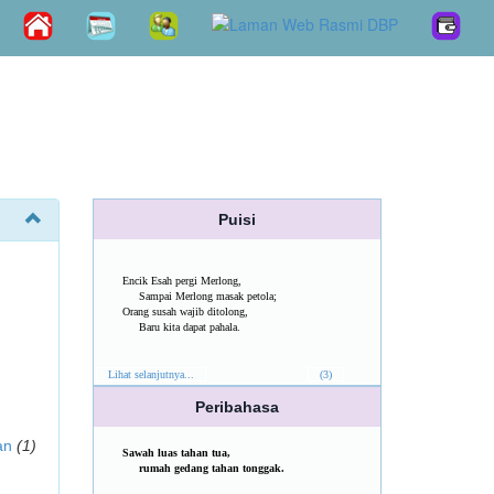
Puisi
Encik Esah pergi Merlong,
Sampai Merlong masak petola;
Orang susah wajib ditolong,
Baru kita dapat pahala.
Lihat selanjutnya...
(3)
Peribahasa
an
(1)
Sawah luas tahan tua,
rumah gedang tahan tonggak.