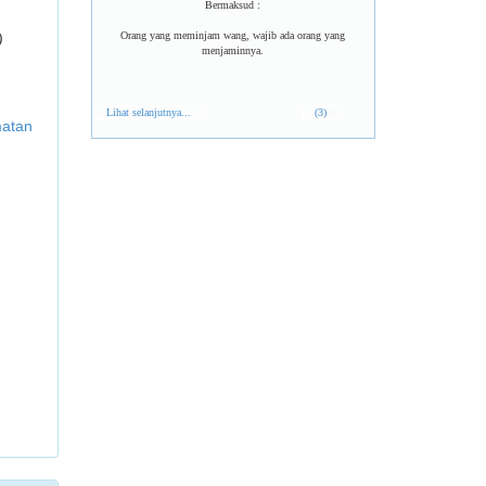
Bermaksud :
Orang yang meminjam wang, wajib ada orang yang
)
menjaminnya.
Lihat selanjutnya...
(3)
matan