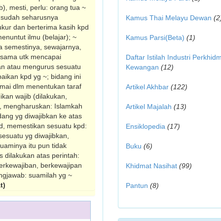
b), mesti, perlu: orang tua ~
 sudah seharusnya
Kamus Thai Melayu Dewan
(2
kur dan berterima kasih kpd
enuntut ilmu (belajar); ~
Kamus Parsi(Beta)
(1)
a semestinya, sewajarnya,
jasama utk mencapai
Daftar Istilah Industri Perkhid
an atau mengurus sesuatu
Kewangan
(12)
paikan kpd yg ~; bidang ini
amai dlm menentukan taraf
Artikel Akhbar
(122)
kan wajib (dilaku­kan,
n, mengharuskan: Islamkah
Artikel Majalah
(13)
ang yg diwajibkan ke atas
pd, memestikan sesuatu kpd:
Ensiklopedia
(17)
sesuatu yg diwajib­kan,
uaminya itu pun tidak
Buku
(6)
 dilakukan atas perintah:
erkewajiban, berkewajipan
Khidmat Nasihat
(99)
g­jawab: suamilah yg ~
t)
Pantun
(8)