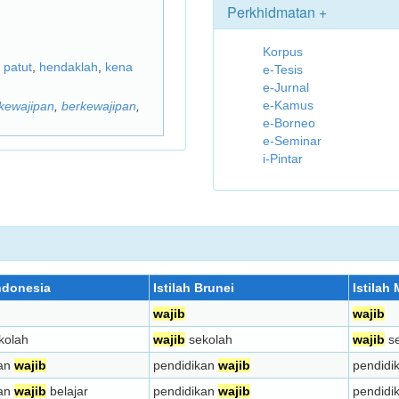
Perkhidmatan +
Korpus
,
patut
,
hendaklah
,
kena
e-Tesis
e-Jurnal
e-Kamus
kewajipan
,
berkewajipan
,
e-Borneo
e-Seminar
i-Pintar
Indonesia
Istilah Brunei
Istilah
wajib
wajib
kolah
wajib
sekolah
wajib
se
kan
wajib
pendidikan
wajib
pendidi
kan
wajib
belajar
pendidikan
wajib
pendidi