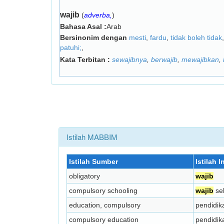
wajib
(
adverba,
)
Bahasa Asal :
Arab
Bersinonim dengan
mesti
,
fardu
,
tidak boleh tidak
patuhi;
,
Kata Terbitan :
sewajibnya
,
berwajib
,
mewajibkan
,
Istilah MABBIM
Istilah Sumber
Istilah 
obligatory
wajib
compulsory schooling
wajib
se
education, compulsory
pendidi
compulsory education
pendidi