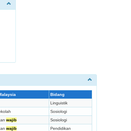
 Malaysia
Bidang
Linguistik
kolah
Sosiologi
kan
wajib
Sosiologi
kan
wajib
Pendidikan