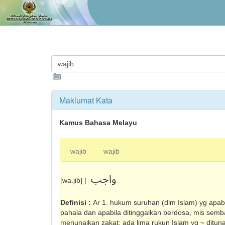
Maklumat Kata
Kamus Bahasa Melayu
wajib
wajib
واجب
[wa.jib] |
Definisi :
Ar 1. hukum suruhan (dlm Islam) yg apa
pahala dan apabila ditinggalkan berdosa, mis sem
menunaikan zakat: ada lima rukun Islam yg ~ dituna