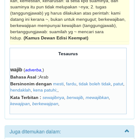
kan, kemestian, keharusan: ia setia kpd suaminya, dan
suaminya itu pun tidak melupakan ~nya; 2. tugas
(tanggungjawab) yg harus dilakukan atas perintah: kami
datang ini kerana ~, bukan untuk mengugut; berkewajiban,
berkewajipan mempunyai kewajiban (tanggungjawab),
bertanggung­jawab: suamilah yg ~ mencari sara
hidup.
(Kamus Dewan Edisi Keempat)
Tesaurus
wajib
(
adverba,
)
Bahasa Asal :
Arab
Bersinonim dengan
mesti
,
fardu
,
tidak boleh tidak
,
patut
,
hendaklah
,
kena patuhi;
,
Kata Terbitan :
sewajibnya
,
berwajib
,
mewajibkan
,
kewajipan
,
berkewajipan
,
Juga ditemukan dalam: