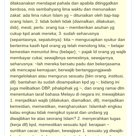
dilaksanakan mendapat pahala dan apabila ditinggalkan
berdosa, mis sembahyang lima waktu dan menunaikan
zakat: ada lima rukun Islam yg ~ ditunaikan oleh tiap-tiap
orang Islam; 2. tidak boleh tidak (diamalkan, dilakukan,
dsb), mesti, perlu: orang tua ~ memberikan asuhan yg
cukup kpd anak mereka; 3. sudah seharusnya
(sepantasnya, sepatutnya): kita ~ mengucapkan syukur dan
berterima kasih kpd orang yg telah menolong kita; ~ belajar
kemestian menuntut ilmu (belajar); ~ pajak Id orang yg wajib
membayar cukai; sewajibnya semestinya, sewajarnya,
seharus­nya: ~lah mereka bersatu padu dan bekerjasama
utk mencapai kemajuan; berwajib bertanggungjawab
mengelolakan atau mengurus sesuatu (bkn orang, institusi,
dll): bantahan itu sudah disampaikan kpd yg ~; bidang ini
juga melibatkan DBP, pihakpihak yg ~, dan orang ramai dlm
menentukan taraf bahasa Melayu di negara ini; mewajibkan
1. menjadikan wajib (dilaku­kan, diamalkan, dll), menjadikan
kemestian, memestikan, mengharuskan: Islamkah engkau
kalau engkau tidak mengikut syarat dan undang yg
diwajibkan ke atas seorang Islam? 2. menyerahkan tugas
(kerja dll) kpd, memestikan sesuatu kpd: kerajaan ~
suntikan cacar; kewajiban, kewajipan 1. sesuatu yg diwajib­