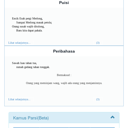
Puisi
Encik Esah pergi Merlong,
Sampai Merlong masak petola;
Orang susah wajib ditolong,
Baru kita dapat pahala.
Lihat selanjutnya...
(3)
Peribahasa
Sawah luas tahan tua,
rumah gedang tahan tonggak.
Bermaksud :
Orang yang meminjam wang, wajib ada orang yang menjaminnya.
Lihat selanjutnya...
(3)
Kamus Parsi(Beta)