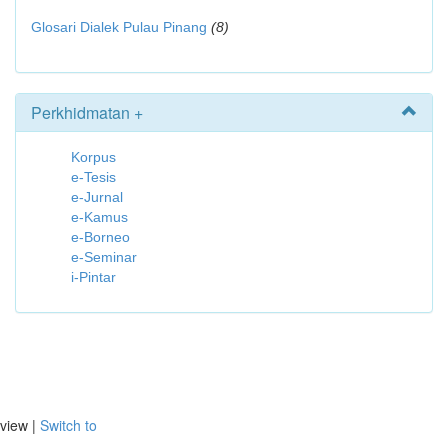
Glosari Dialek Pulau Pinang
(8)
Perkhidmatan +
Korpus
e-Tesis
e-Jurnal
e-Kamus
e-Borneo
e-Seminar
i-Pintar
view |
Switch to