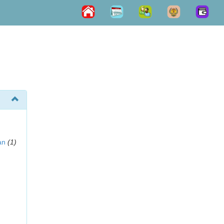
an
(1)