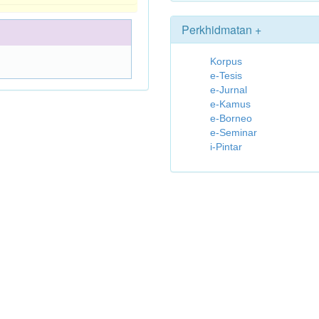
Perkhidmatan +
Korpus
e-Tesis
e-Jurnal
e-Kamus
e-Borneo
e-Seminar
i-Pintar