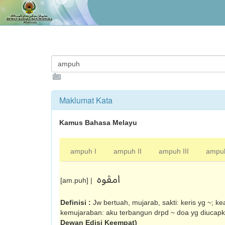
Maklumat Kata
Kamus Bahasa Melayu
ampuh I
ampuh II
ampuh III
ampu
امڤوه
[am.puh] |
Definisi :
Jw bertuah, mujarab, sakti: keris yg ~; 
kemujaraban: aku terbangun drpd ~ doa yg diucapk
Dewan Edisi Keempat)