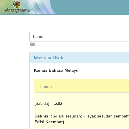
Maklumat Kata
Kamus Bahasa Melayu
baada
بعد
[baʕ.da] |
Definisi :
Ar ark sesudah; ~ isyak sesudah sembah
Edisi Keempat)