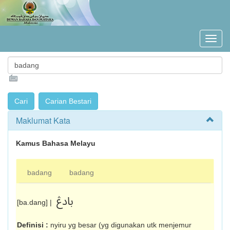
Maklumat Kata
Kamus Bahasa Melayu
badang
badang
بادڠ
[ba.dang] |
Definisi :
nyiru yg besar (yg digunakan utk menjemur