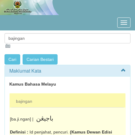
Maklumat Kata
Kamus Bahasa Melayu
bajingan
باجيڠن
[ba.ji.ngan] |
Definisi :
Id penjahat, pencuri.
(Kamus Dewan Edisi