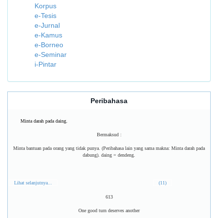
Korpus
e-Tesis
e-Jurnal
e-Kamus
e-Borneo
e-Seminar
i-Pintar
Peribahasa
Minta darah pada daing.
Bermaksud :
Minta bantuan pada orang yang tidak punya. (Peribahasa lain yang sama makna: Minta darah pada
dabung). daing = dendeng.
Lihat selanjutnya...
(11)
613
One good turn deserves another