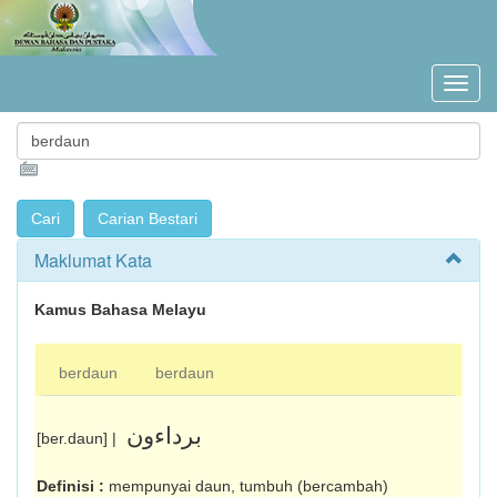
Maklumat Kata
Kamus Bahasa Melayu
berdaun
berdaun
برداءون
[ber.daun] |
Definisi :
mempunyai daun, tumbuh (ber­cambah)