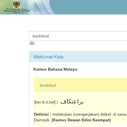
Maklumat Kata
Kamus Bahasa Melayu
beriktikaf
براعتکاف
[ber.ik.ti.kaf] |
Definisi :
melakukan (mengerjakan) iktikaf: di sana 
Damsyik.
(Kamus Dewan Edisi Keempat)