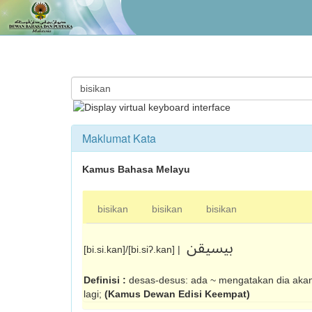
Maklumat Kata
Kamus Bahasa Melayu
bisikan
bisikan
bisikan
بيسيقن
[bi.si.kan]/[bi.siʔ.kan] |
Definisi :
desas-desus: ada ~ mengatakan dia akan
lagi;
(Kamus Dewan Edisi Keempat)