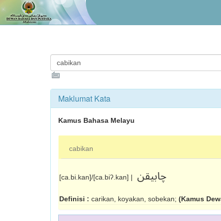
Maklumat Kata
Kamus Bahasa Melayu
cabikan
چابيقن
[ca.bi.kan]/[ca.biʔ.kan] |
Definisi :
carikan, koyakan, sobekan;
(Kamus Dewa