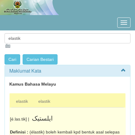
Maklumat Kata
Kamus Bahasa Melayu
elastik
elastik
ايلستيک
[é.las.tik] |
Definisi :
(élastik) boleh kembali kpd bentuk asal selepas