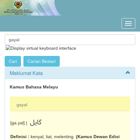
Maklumat Kata
Kamus Bahasa Melayu
gayal
ݢايل
[ga.yal] |
Definisi :
kenyal, liat, melenting.
(Kamus Dewan Edisi