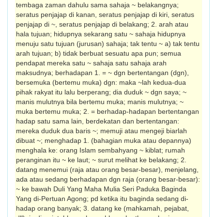
tembaga zaman dahulu sama sahaja ~ belakangnya;
seratus penjajap di kanan, seratus penjajap di kiri, seratus
penjajap di ~, seratus penjajap di belakang; 2. arah atau
hala tujuan; hidupnya sekarang satu ~ sahaja hidupnya
menuju satu tujuan (jurusan) sahaja; tak tentu ~ a) tak tentu
arah tujuan; b) tidak berbuat sesuatu apa pun; semua
pendapat mereka satu ~ sahaja satu sahaja arah
maksudnya; berhadapan 1. = ~ dgn bertentangan (dgn),
bersemuka (bertemu muka) dgn: maka ~lah kedua-dua
pihak rakyat itu lalu berperang; dia duduk ~ dgn saya; ~
manis mulutnya bila bertemu muka; manis mulutnya; ~
muka bertemu muka; 2. = berhadap-hadapan ber­ten­tangan
hadap satu sama lain, berdekatan dan bertentangan:
mereka duduk dua baris ~; memuji atau mengeji biarlah
dibuat ~; menghadap 1. (bahagian muka atau depan­nya)
menghala ke: orang Islam sembahyang ~ kiblat; rumah
peranginan itu ~ ke laut; ~ surut melihat ke belakang; 2.
datang menemui (raja atau orang besar-besar), menjelang,
ada atau sedang berhadapan dgn raja (orang besar-besar):
~ ke bawah Duli Yang Maha Mulia Seri Paduka Baginda
Yang di-Pertuan Agong; pd ketika itu baginda sedang di­
hadap orang banyak; 3. datang ke (mah­kamah, pejabat,