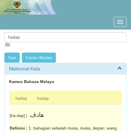
Maklumat Kata
Kamus Bahasa Melayu
hadap
hadap
هادڤ
[ha.dap] |
Definisi :
1. bahagian sebelah muka, muka, depan: wang