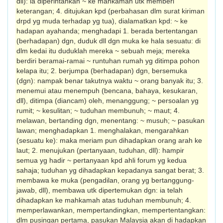
dll): ia diperintahkan ~ ke mahkamah utk memberi
keterangan; 4. ditujukan kpd (perbahasan dlm surat kiriman
drpd yg muda terhadap yg tua), dialamatkan kpd: ~ ke
hadapan ayahanda; menghadapi 1. berada bertentangan
(ber­hadapan) dgn, duduk dll dgn muka ke hala sesuatu: di
dlm kedai itu duduklah mereka ~ sebuah meja; mereka
berdiri beramai-ramai ~ runtuhan rumah yg ditimpa pohon
kelapa itu; 2. berjumpa (berhadapan) dgn, bersemuka
(dgn): nampak benar takutnya waktu ~ orang banyak itu; 3.
menemui atau menem­puh (bencana, bahaya, kesukaran,
dll), di­timpa (diancam) oleh, menanggung; ~ per­soalan yg
rumit; ~ kesulitan; ~ tuduhan membunuh; ~ maut; 4.
melawan, bertanding dgn, menentang: ~ musuh; ~ pasukan
lawan; menghadapkan 1. menghalakan, meng­arah­­­kan
(sesuatu ke): maka meriam pun di­hadapkan orang arah ke
laut; 2. menujukan (pertanyaan, tuduhan, dll): hampir
semua yg hadir ~ pertanyaan kpd ahli forum yg kedua
sahaja; tuduhan yg dihadapkan ke­pada­nya sangat berat; 3.
membawa ke muka (pengadilan, orang yg bertang­gung­
jawab, dll), membawa utk dipertemukan dgn: ia telah
dihadapkan ke mahkamah atas tuduhan membunuh; 4.
memperlawankan, memper­tanding­kan, mempertentangkan:
dlm pusing­an pertama, pasukan Malaysia akan di­ hadap­kan