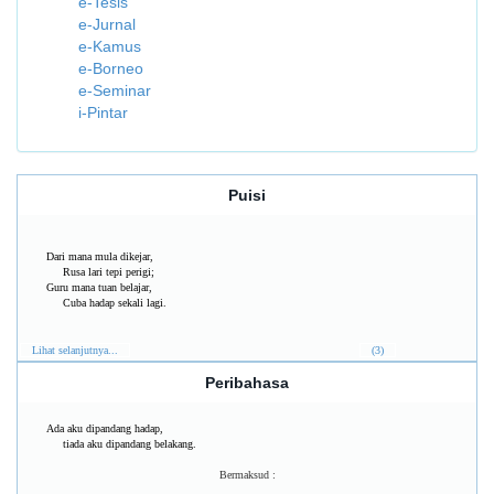
e-Tesis
e-Jurnal
e-Kamus
e-Borneo
e-Seminar
i-Pintar
Puisi
Dari mana mula dikejar,
Rusa lari tepi perigi;
Guru mana tuan belajar,
Cuba hadap sekali lagi.
Lihat selanjutnya...
(3)
Peribahasa
Ada aku dipandang hadap,
tiada aku dipandang belakang.
Bermaksud :