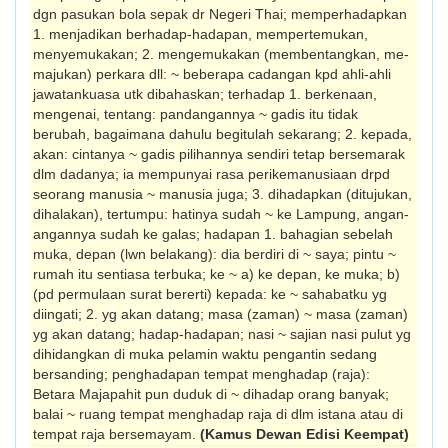
dgn pasukan bola sepak dr Negeri Thai; memperhadapkan
1. menjadikan ber­ha­dap-­hadapan, mempertemukan,
menye­mu­ka­­kan; 2. mengemukakan (membentang­kan, me­
majukan) perkara dll: ~ beberapa ca­dangan kpd ahli-ahli
jawatankuasa utk dibahaskan; terhadap 1. berkenaan,
mengenai, tentang: pandangannya ~ gadis itu tidak
berubah, bagaimana dahulu begitulah sekarang; 2. kepada,
akan: cintanya ~ gadis pilihannya sendiri tetap bersemarak
dlm dadanya; ia mempunyai rasa perikemanusiaan drpd
seorang manusia ~ manusia juga; 3. dihadapkan (ditujukan,
dihalakan), tertumpu: hatinya sudah ~ ke Lampung, angan-
angannya sudah ke galas; hadapan 1. bahagian sebelah
muka, depan (lwn belakang): dia berdiri di ~ saya; pintu ~
rumah itu sentiasa terbuka; ke ~ a) ke depan, ke muka; b)
(pd permulaan surat bererti) kepada: ke ~ sahabatku yg
diingati; 2. yg akan datang; masa (zaman) ~ masa (zaman)
yg akan datang; hadap-hadapan; nasi ~ sajian nasi pulut yg
dihidangkan di muka pelamin waktu pe­ngantin sedang
bersanding; penghadapan tempat menghadap (raja):
Betara Majapahit pun duduk di ~ dihadap orang banyak;
balai ~ ruang tempat mengha­dap raja di dlm istana atau di
tempat raja bersemayam.
(Kamus Dewan Edisi Keempat)