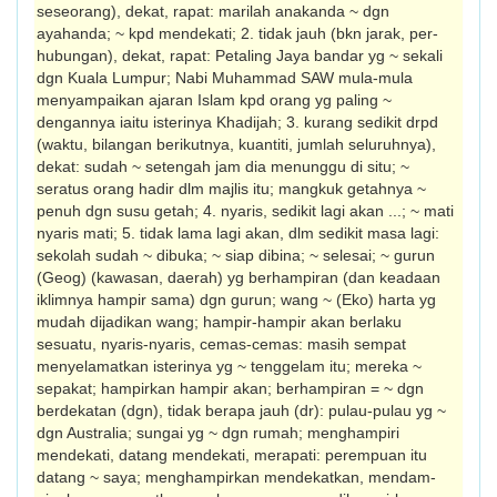
seseorang), dekat, rapat: marilah anakanda ~ dgn
ayahanda; ~ kpd mendekati; 2. tidak jauh (bkn jarak, per­
hubungan), dekat, rapat: Petaling Jaya bandar yg ~ sekali
dgn Kuala Lumpur; Nabi Muhammad SAW mula-mula
menyampai­kan ajaran Islam kpd orang yg paling ~
dengannya iaitu isterinya Khadijah; 3. kurang sedikit drpd
(waktu, bilangan berikut­nya, kuantiti, jumlah seluruhnya),
dekat: sudah ~ setengah jam dia menunggu di situ; ~
seratus orang hadir dlm majlis itu; mangkuk getahnya ~
penuh dgn susu getah; 4. nyaris, sedikit lagi akan ...; ~ mati
nyaris mati; 5. tidak lama lagi akan, dlm sedikit masa lagi:
sekolah sudah ~ dibuka; ~ siap dibina; ~ selesai; ~ gurun
(Geog) (kawasan, daerah) yg berhampiran (dan keadaan
iklimnya hampir sama) dgn gurun; wang ~ (Eko) harta yg
mudah dijadikan wang; hampir-hampir akan berlaku
sesuatu, nyaris-nyaris, cemas-cemas: masih sempat
menyelamatkan isterinya yg ~ tenggelam itu; mereka ~
sepakat; hampirkan hampir akan; berhampiran = ~ dgn
berdekatan (dgn), tidak berapa jauh (dr): pulau-pulau yg ~
dgn Australia; sungai yg ~ dgn rumah; menghampiri
mendekati, datang men­dekati, merapati: perempuan itu
datang ~ saya; menghampirkan mendekatkan, men­dam­