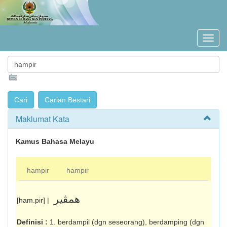
Maklumat Kata
Kamus Bahasa Melayu
hampir
hampir
همڤير
[ham.pir] |
Definisi :
1. berdampil (dgn seseorang), ber­damping (dgn