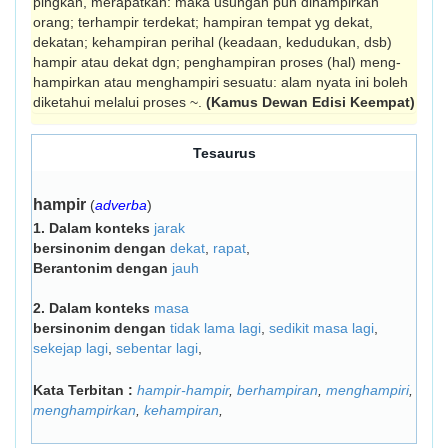
ping­­kan, merapatkan: maka usungan pun dihampirkan
orang; terhampir terdekat; hampiran tempat yg dekat,
dekatan; kehampiran perihal (keadaan, kedudukan, dsb)
hampir atau dekat dgn; penghampiran proses (hal) meng­
hampir­­kan atau menghampiri sesuatu: alam nyata ini boleh
diketahui melalui proses ~.
(Kamus Dewan Edisi Keempat)
Tesaurus
hampir
(
adverba
)
1.
Dalam konteks
jarak
bersinonim dengan
dekat
,
rapat
,
Berantonim dengan
jauh
2.
Dalam konteks
masa
bersinonim dengan
tidak lama lagi
,
sedikit masa lagi
,
sekejap lagi
,
sebentar lagi
,
Kata Terbitan :
hampir-hampir
,
berhampiran
,
menghampiri
,
menghampirkan
,
kehampiran
,