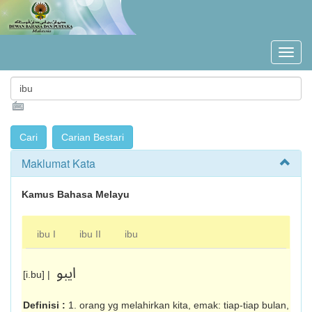
Maklumat Kata
Kamus Bahasa Melayu
ibu I
ibu II
ibu
ايبو
[i.bu] |
Definisi :
1. orang yg melahirkan kita, emak: tiap-tiap bulan,