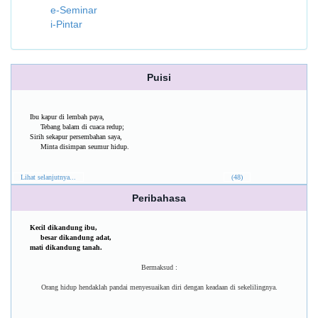
e-Seminar
i-Pintar
Puisi
Ibu kapur di lembah paya,
Tebang balam di cuaca redup;
Sirih sekapur persembahan saya,
Minta disimpan seumur hidup.
Lihat selanjutnya...
(48)
Peribahasa
Kecil dikandung ibu,
besar dikandung adat,
mati dikandung tanah.
Bermaksud :
Orang hidup hendaklah pandai menyesuaikan diri dengan keadaan di sekelilingnya.