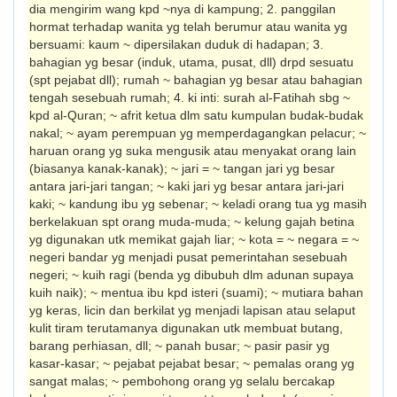
dia mengirim wang kpd ~nya di kampung; 2. panggilan
hormat terhadap wanita yg telah berumur atau wanita yg
bersuami: kaum ~ dipersilakan duduk di hadapan; 3.
bahagian yg besar (induk, utama, pusat, dll) drpd sesuatu
(spt pejabat dll); rumah ~ bahagian yg besar atau bahagian
tengah sesebuah rumah; 4. ki inti: surah al-Fatihah sbg ~
kpd al-Quran; ~ afrit ketua dlm satu kumpulan budak-budak
nakal; ~ ayam perempuan yg memperdagangkan pelacur; ~
haruan orang yg suka mengusik atau menyakat orang lain
(biasanya kanak-kanak); ~ jari = ~ tangan jari yg besar
antara jari-jari tangan; ~ kaki jari yg besar antara jari-jari
kaki; ~ kandung ibu yg sebenar; ~ keladi orang tua yg masih
berkelakuan spt orang muda-muda; ~ kelung gajah betina
yg digunakan utk memikat gajah liar; ~ kota = ~ negara = ~
negeri bandar yg menjadi pusat pemerintahan sesebuah
negeri; ~ kuih ragi (benda yg dibubuh dlm adunan supaya
kuih naik); ~ mentua ibu kpd isteri (suami); ~ mutiara bahan
yg keras, licin dan berkilat yg menjadi lapisan atau selaput
kulit tiram terutamanya digunakan utk membuat butang,
barang perhiasan, dll; ~ panah busar; ~ pasir pasir yg
kasar-kasar; ~ pejabat pejabat besar; ~ pemalas orang yg
sangat malas; ~ pembohong orang yg selalu bercakap