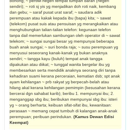
bohong; ~ pertiwi negeri tempat tumpah darah (negeri
sendiri); ~ roti sj yis yg menjadikan doh roti naik, kembang
dan gebu; ~ saraf pusat urat saraf; ~ saudara adik
perempuan atau kakak kepada ibu (bapa) kita; ~ sawat
(telekom) pusat suis atau pensuisan yg merangkaikan atau
menghubungkan talian-talian telefon: kegunaan telefon
tanpa dail memerlukan sambungan oleh operator di ~ sawat
telekom; ~ sungai sungai besar yg mempunyai beberapa
buah anak sungai; ~ suri bonda raja; ~ susu perempuan yg
menyusui seseorang kanak-kanak yg bukan anaknya
sendiri; ~ tangga kayu (buluh) tempat anak tangga
dipakukan atau diikat; ~ tunggal wanita bergelar ibu yg
membesarkan serta mendidik anaknya seorang diri tanpa
kehadiran suami kerana perceraian, kematian dsb; spt anak
ayam kehilangan ~ prb rakyat yg berpecah-belah atau
hilang akal kerana kehilangan pemimpin (kesusahan kerana
bercerai dgn sahabat karib); beribu 1. mempunyai ibu; 2.
menganggap sbg ibu; beribukan mempunyai sbg ibu: isteri
yg ~ orang berharta; keibuan sifat-sifat ibu, kewanitaan:
perasaan ~ memang cepat tumbuh di kalangan anak-anak
perempuan; peribuan perindukan.
(Kamus Dewan Edisi
Keempat)