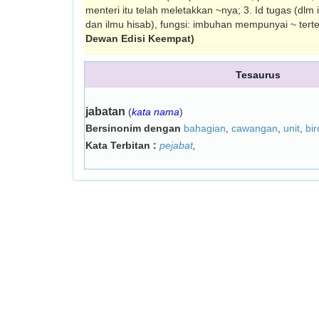
menteri itu telah meletakkan ~nya; 3. Id tugas (dlm 
dan ilmu hisab), fungsi: imbuhan mempunyai ~ tert
Dewan Edisi Keempat)
Tesaurus
jabatan
(
kata nama
)
Bersinonim dengan
bahagian
,
cawangan
,
unit
,
bir
Kata Terbitan :
pejabat
,