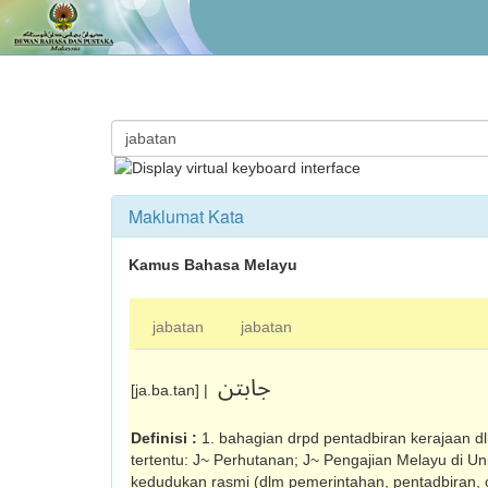
Maklumat Kata
Kamus Bahasa Melayu
jabatan
jabatan
جابتن
[ja.ba.tan] |
Definisi :
1. bahagian drpd pentadbiran kerajaan d
tertentu: J~ Perhutanan; J~ Pengajian Melayu di Univ
kedudukan rasmi (dlm pemerintahan, pentadbiran, or