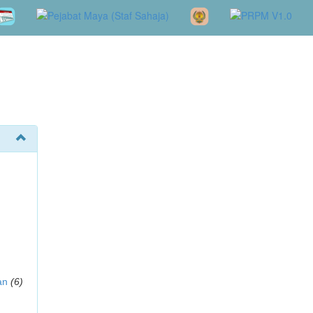
an
(6)