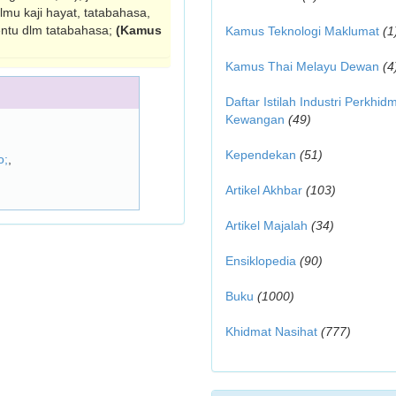
ilmu kaji hayat, tatabahasa,
entu dlm tatabahasa;
(Kamus
Kamus Teknologi Maklumat
(1
Kamus Thai Melayu Dewan
(4
Daftar Istilah Industri Perkhid
Kewangan
(49)
Kependekan
(51)
o;
,
Artikel Akhbar
(103)
Artikel Majalah
(34)
Ensiklopedia
(90)
Buku
(1000)
Khidmat Nasihat
(777)