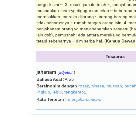
pergi dr sini ~; 3. rosak: jam itu telah ~; menjah
mus­nahkan: bom yg digugurkan telah ~ be­berapa 
merosakkan: me­reka dilarang ~ barang-barang main
tidak seharusnya ~ rumah tangga orang lain; 4. m
penjahanam orang yg menjahanamkan se­suatu (ha
lain dsb), pemusnah: ada antara mereka yg bermu
tetapi sebenarnya ~ dlm serba hal.
(Kamus Dewan 
Tesaurus
jahanam
(
adjektif,
)
Bahasa Asal :
Arab
Bersinonim dengan
rosak
,
binasa
,
musnah
,
puna
lingkup
,
lebur
,
tengkarap;
,
Kata Terbitan :
menjahanamkan
,