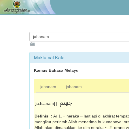
Maklumat Kata
Kamus Bahasa Melayu
jahanam
jahanam
جهنم
[ja.ha.nam] |
Definisi :
Ar 1. = neraka ~ laut api di akhirat tempa
mengikut pe­rintah Allah menerima hukumannya: ora
Allah akan di­masukkan ke dlm neraka ~; 2. orang yg