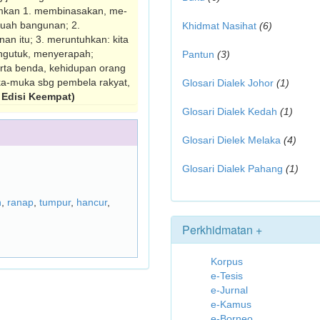
anamkan 1. membinasakan, me­
buah bangunan; 2.
Khidmat Nasihat
(6)
an itu; 3. meruntuhkan: kita
engutuk, menyerapah;
Pantun
(3)
rta benda, kehidupan orang
ka-muka sbg pembela rakyat,
Glosari Dialek Johor
(1)
Edisi Keempat)
Glosari Dialek Kedah
(1)
Glosari Dielek Melaka
(4)
Glosari Dialek Pahang
(1)
h
,
ranap
,
tumpur
,
hancur
,
Perkhidmatan +
Korpus
e-Tesis
e-Jurnal
e-Kamus
e-Borneo