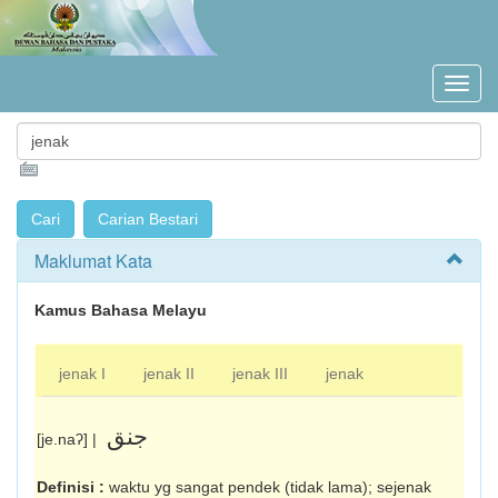
Maklumat Kata
Kamus Bahasa Melayu
jenak I
jenak II
jenak III
jenak
جنق
[je.naʔ] |
Definisi :
waktu yg sangat pendek (tidak lama); sejenak