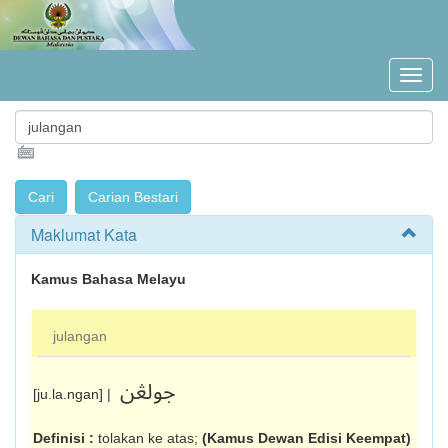
Maklumat Kata
Kamus Bahasa Melayu
julangan
جولڠن
[ju.la.ngan] |
Definisi :
tolakan ke atas;
(Kamus Dewan Edisi Keempat)