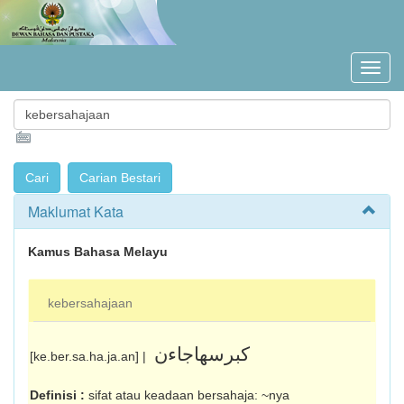
Maklumat Kata
Kamus Bahasa Melayu
kebersahajaan
کبرسهاجاءن
[ke.ber.sa.ha.ja.an] |
Definisi :
sifat atau keadaan bersahaja: ~nya