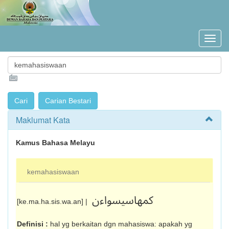
Maklumat Kata
Kamus Bahasa Melayu
kemahasiswaan
کمهاسيسواءن
[ke.ma.ha.sis.wa.an] |
Definisi :
hal yg berkaitan dgn maha­siswa: apakah yg