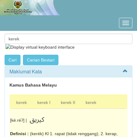
Maklumat Kata
Kamus Bahasa Melayu
kerek
kerek I
kerek II
kerek
کيريق
[ké.réʔ] |
Definisi :
(kerék) Kl 1. rapat (tidak renggang); 2. kerap,