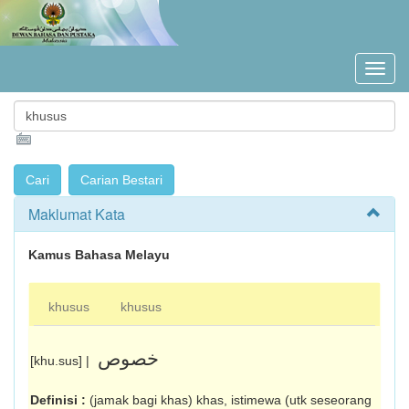
Maklumat Kata
Kamus Bahasa Melayu
khusus
khusus
خصوص
[khu.sus] |
Definisi :
(jamak bagi khas) khas, istimewa (utk seseorang