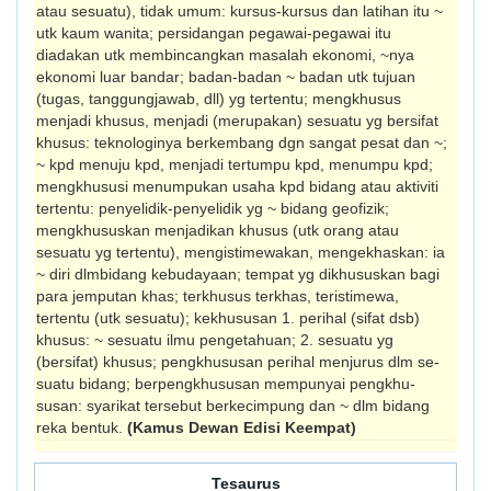
atau sesuatu), tidak umum: kursus-kursus dan latihan itu ~
utk kaum wanita; persidangan pegawai-pegawai itu
diadakan utk membincangkan masalah ekonomi, ~nya
ekonomi luar bandar; badan-badan ~ badan utk tujuan
(tugas, tanggungjawab, dll) yg tertentu; mengkhusus
menjadi khusus, menjadi (merupakan) sesuatu yg bersifat
khusus: teknologinya berkembang dgn sangat pesat dan ~;
~ kpd menuju kpd, menjadi tertumpu kpd, menumpu kpd;
mengkhususi menumpukan usaha kpd bidang atau aktiviti
tertentu: penyelidik-penyelidik yg ~ bidang geofizik;
mengkhususkan menjadikan khusus (utk orang atau
sesuatu yg tertentu), mengis­timewakan, mengekhaskan: ia
~ diri dlmbidang kebudayaan; tempat yg dikhususkan bagi
para jemputan khas; terkhusus terkhas, teristimewa,
tertentu (utk sesuatu); kekhususan 1. perihal (sifat dsb)
khusus: ~ sesuatu ilmu pengetahuan; 2. sesuatu yg
(bersifat) khusus; pengkhususan perihal menjurus dlm se­
suatu bidang; berpengkhususan mempunyai pengkhu­
susan: syarikat tersebut berkecimpung dan ~ dlm bidang
reka bentuk.
(Kamus Dewan Edisi Keempat)
Tesaurus