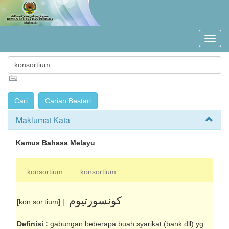
Maklumat Kata
Kamus Bahasa Melayu
konsortium
konsortium
کونسورتيوم
[kon.sor.tium] |
Definisi :
gabungan beberapa buah syarikat (bank dll) yg