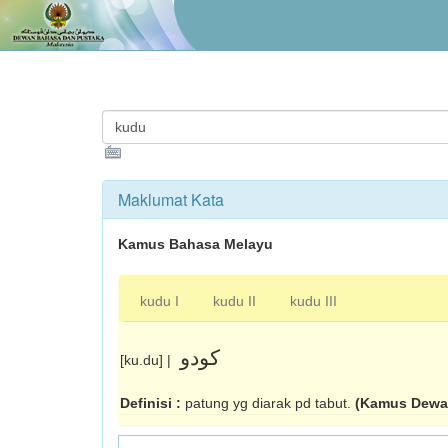
Maklumat Kata
Kamus Bahasa Melayu
kudu I
kudu II
kudu III
کودو
[ku.du] |
Definisi :
patung yg diarak pd tabut.
(Kamus Dewan