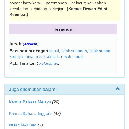
sopan: kata-kata ~; perempuan ~ pelacur; kelucahan
kecabulan, kehinaan, kekejian.
(Kamus Dewan Edisi
Keempat)
Tesaurus
lucah
(
adjektif
)
Bersinonim dengan
cabul
,
tidak senonoh
,
tidak sopan
,
keji
,
jijik
,
hina
,
rosak akhlak
,
rosak moral;
,
Kata Terbitan :
kelucahan
,
Juga ditemukan dalam:
Kamus Bahasa Melayu
(29)
Kamus Bahasa Inggeris
(42)
Istilah MABBIM
(2)