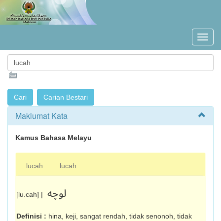
Maklumat Kata
Kamus Bahasa Melayu
lucah
lucah
لوچه
[lu.cah] |
Definisi :
hina, keji, sangat rendah, tidak senonoh, tidak