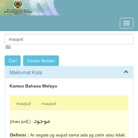
Maklumat Kata
Kamus Bahasa Melayu
maujud
maujud
موجود
[mau.jud] |
Definisi :
Ar segala yg wujud sama ada yg zahir atau tidak: