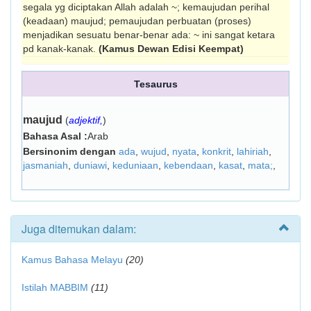
segala yg diciptakan Allah adalah ~; kemaujudan perihal
(keadaan) maujud; pemaujudan perbuatan (proses)
menjadikan sesuatu benar-benar ada: ~ ini sangat ketara
pd kanak-kanak.
(Kamus Dewan Edisi Keempat)
Tesaurus
maujud
(
adjektif,
)
Bahasa Asal :
Arab
Bersinonim dengan
ada
,
wujud
,
nyata
,
konkrit
,
lahiriah
,
jasmaniah
,
duniawi
,
keduniaan
,
kebendaan
,
kasat
,
mata;
,
Juga ditemukan dalam:
Kamus Bahasa Melayu
(20)
Istilah MABBIM
(11)