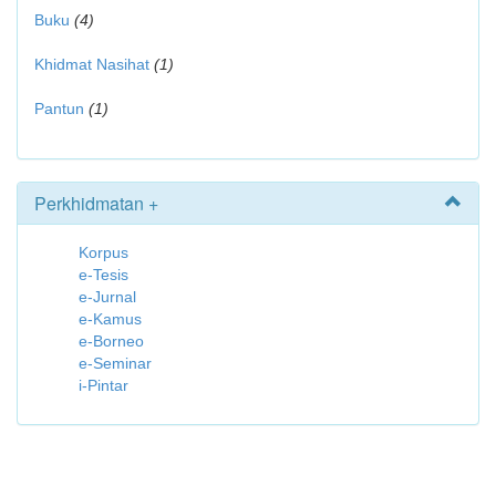
Buku
(4)
Khidmat Nasihat
(1)
Pantun
(1)
Perkhidmatan +
Korpus
e-Tesis
e-Jurnal
e-Kamus
e-Borneo
e-Seminar
i-Pintar