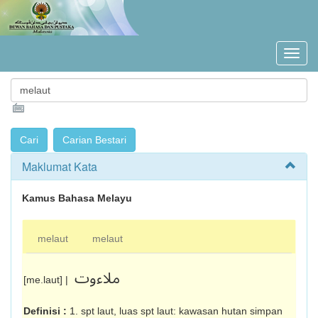
Maklumat Kata
Kamus Bahasa Melayu
melaut
melaut
ملاءوت
[me.laut] |
Definisi :
1. spt laut, luas spt laut: kawasan hutan simpan