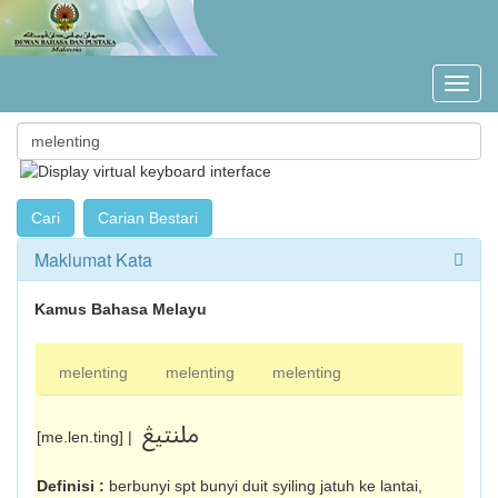
Maklumat Kata
Kamus Bahasa Melayu
melenting
melenting
melenting
ملنتيڠ
[me.len.ting] |
Definisi :
berbunyi spt bunyi duit syiling jatuh ke lantai,