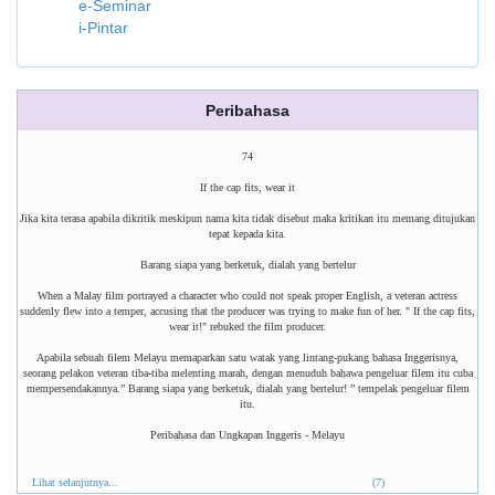
e-Seminar
i-Pintar
Peribahasa
74
If the cap fits, wear it
Jika kita terasa apabila dikritik meskipun nama kita tidak disebut maka kritikan itu memang ditujukan
tepat kepada kita.
Barang siapa yang berketuk, dialah yang bertelur
When a Malay film portrayed a character who could not speak proper English, a veteran actress
suddenly flew into a temper, accusing that the producer was trying to make fun of her. " If the cap fits,
wear it!" rebuked the film producer.
Apabila sebuah filem Melayu memaparkan satu watak yang lintang-pukang bahasa Inggerisnya,
seorang pelakon veteran tiba-tiba melenting marah, dengan menuduh bahawa pengeluar filem itu cuba
mempersendakannya.” Barang siapa yang berketuk, dialah yang bertelur! ” tempelak pengeluar filem
itu.
Peribahasa dan Ungkapan Inggeris - Melayu
Lihat selanjutnya...
(7)