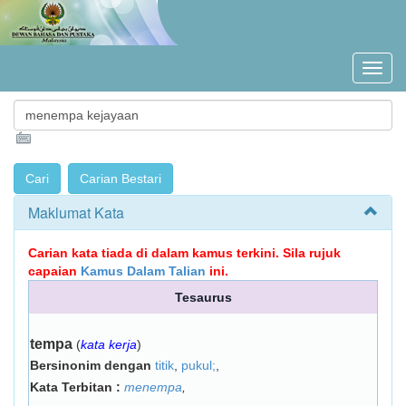
Maklumat Kata
Carian kata tiada di dalam kamus terkini. Sila rujuk
capaian
Kamus Dalam Talian
ini.
Tesaurus
tempa
(
kata kerja
)
Bersinonim dengan
titik
,
pukul;
,
Kata Terbitan :
menempa
,