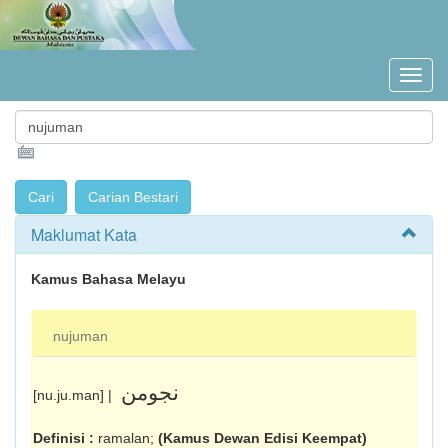
Maklumat Kata
Kamus Bahasa Melayu
nujuman
نجومن
[nu.ju.man] |
Definisi :
ramalan;
(Kamus Dewan Edisi Keempat)