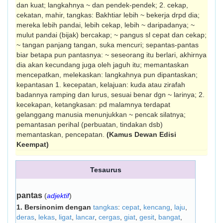
dan kuat; langkahnya ~ dan pendek-pendek; 2. cekap,
cekatan, mahir, tangkas: Bakhtiar lebih ~ bekerja drpd dia;
mereka lebih pandai, lebih cekap, lebih ~ daripadanya; ~
mulut pandai (bijak) ber­cakap; ~ pangus sl cepat dan cekap;
~ tangan panjang tangan, suka mencuri; sepantas-pantas
biar betapa pun pantasnya: ~ seseorang itu berlari, akhirnya
dia akan kecundang juga oleh jaguh itu; memantaskan
mencepatkan, melekaskan: langkahnya pun dipantaskan;
kepantasan 1. kecepatan, kelajuan: kuda atau zirafah
badannya ramping dan lurus, sesuai benar dgn ~ larinya; 2.
kecekapan, ketangkasan: pd malamnya terdapat
gelanggang manusia menunjukkan ~ pencak silatnya;
pemantasan perihal (perbuatan, tindakan dsb)
memantaskan, pencepatan.
(Kamus Dewan Edisi
Keempat)
Tesaurus
pantas
(
adjektif
)
1.
Bersinonim dengan
tangkas
:
cepat
,
kencang
,
laju
,
deras
,
lekas
,
ligat
,
lancar
,
cergas
,
giat
,
gesit
,
bangat
,