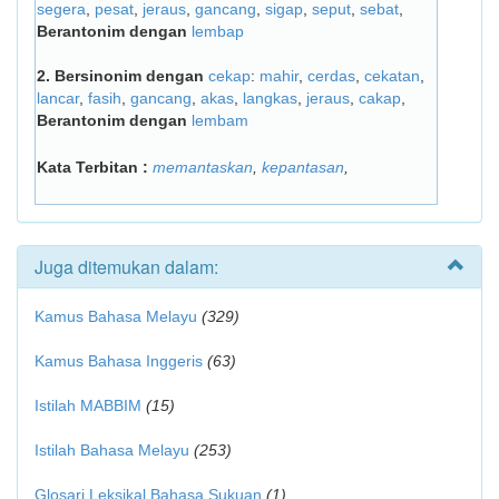
segera
,
pesat
,
jeraus
,
gancang
,
sigap
,
seput
,
sebat
,
Berantonim dengan
lembap
2.
Bersinonim dengan
cekap
:
mahir
,
cerdas
,
cekatan
,
lancar
,
fasih
,
gancang
,
akas
,
langkas
,
jeraus
,
cakap
,
Berantonim dengan
lembam
Kata Terbitan :
memantaskan
,
kepantasan
,
Juga ditemukan dalam:
Kamus Bahasa Melayu
(329)
Kamus Bahasa Inggeris
(63)
Istilah MABBIM
(15)
Istilah Bahasa Melayu
(253)
Glosari Leksikal Bahasa Sukuan
(1)