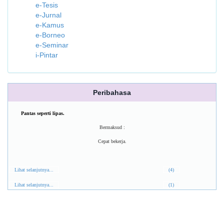
e-Tesis
e-Jurnal
e-Kamus
e-Borneo
e-Seminar
i-Pintar
Peribahasa
Pantas seperti lipas.
Bermaksud :
Cepat bekerja.
Lihat selanjutnya...
(4)
Lihat selanjutnya...
(1)