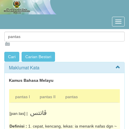
Maklumat Kata
Kamus Bahasa Melayu
pantas I
pantas II
pantas
ڤانتس
[pan.tas] |
Definisi :
1. cepat, kencang, lekas: ia menarik nafas dgn ~