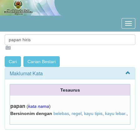
Maklumat Kata
Tesaurus
papan
(
kata nama
)
Bersinonim dengan
belebas
,
regel
,
kayu tipis
,
kayu lebar.
,