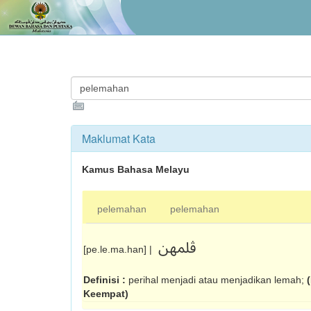
Maklumat Kata
Kamus Bahasa Melayu
pelemahan
pelemahan
ڤلمهن
[pe.le.ma.han] |
Definisi :
perihal menjadi atau menjadikan lemah;
Keempat)