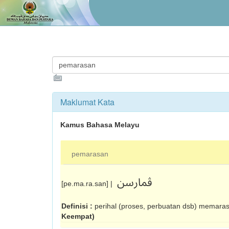
Maklumat Kata
Kamus Bahasa Melayu
pemarasan
ڤمارسن
[pe.ma.ra.san] |
Definisi :
perihal (proses, perbuatan dsb) memara
Keempat)