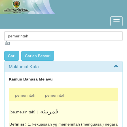
Maklumat Kata
Kamus Bahasa Melayu
pemerintah
pemerintah
ڤمرينته
[pe.me.rin.tah] |
Definisi :
1. kekuasaan yg memerintah (menguasai) negara