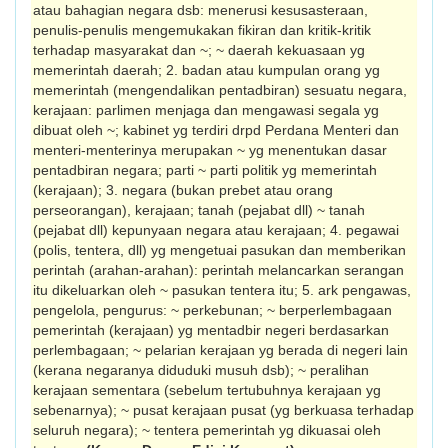
atau bahagian negara dsb: menerusi kesusasteraan,
penulis-penulis mengemukakan fikiran dan kritik-kritik
terhadap masyarakat dan ~; ~ daerah kekuasa­an yg
memerintah daerah; 2. badan atau kum­pulan orang yg
memerintah (mengendalikan pentadbiran) sesuatu negara,
kerajaan: parlimen menjaga dan mengawasi segala yg
dibuat oleh ~; kabinet yg terdiri drpd Perdana Menteri dan
menteri-menterinya merupakan ~ yg menentukan dasar
pentadbiran negara; parti ~ parti politik yg meme­rintah
(kerajaan); 3. negara (bukan prebet atau orang
perseorangan), kerajaan; tanah (pejabat dll) ~ tanah
(pejabat dll) kepunyaan negara atau kerajaan; 4. pegawai
(polis, ten­tera, dll) yg mengetuai pasukan dan mem­berikan
perintah (arahan-arahan): perintah melancarkan serangan
itu dikeluarkan oleh ~ pasukan tentera itu; 5. ark pengawas,
pengelola, pengurus: ~ perkebunan; ~ berperlembagaan
pemerintah (kerajaan) yg mentadbir negeri berdasarkan
perlemba­gaan; ~ pelarian kerajaan yg berada di negeri lain
(kerana negaranya diduduki musuh dsb); ~ peralihan
kerajaan sementara (sebelum tertubuhnya kerajaan yg
sebenarnya); ~ pusat kerajaan pusat (yg berkuasa terhadap
seluruh negara); ~ tentera pemerintah yg dikuasai oleh