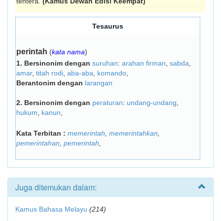
tentera.
(Kamus Dewan Edisi Keempat)
Tesaurus
perintah
(
kata nama
)
1.
Bersinonim dengan
suruhan
:
arahan firman
,
sabda
,
amar
,
titah rodi
,
aba-aba
,
komando
,
Berantonim dengan
larangan
2.
Bersinonim dengan
peraturan
:
undang-undang
,
hukum
,
kanun
,
Kata Terbitan :
memerintah
,
memerintahkan
,
pemerintahan
,
pemerintah
,
Juga ditemukan dalam:
Kamus Bahasa Melayu
(214)