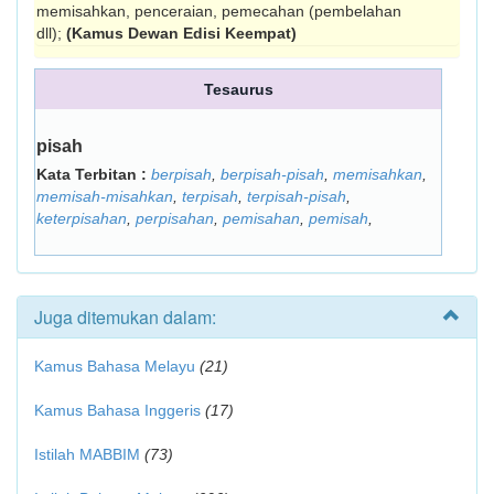
memisahkan, penceraian, pemecahan (pembelahan
dll);
(Kamus Dewan Edisi Keempat)
Tesaurus
pisah
Kata Terbitan :
berpisah
,
berpisah-pisah
,
memisahkan
,
memisah-misahkan
,
terpisah
,
terpisah-pisah
,
keterpisahan
,
perpisahan
,
pemisahan
,
pemisah
,
Juga ditemukan dalam:
Kamus Bahasa Melayu
(21)
Kamus Bahasa Inggeris
(17)
Istilah MABBIM
(73)