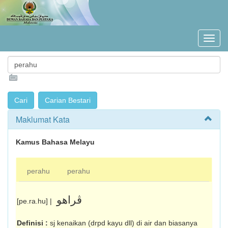
Maklumat Kata
Kamus Bahasa Melayu
perahu
perahu
ڤراهو
[pe.ra.hu] |
Definisi :
sj kenaikan (drpd kayu dll) di air dan biasanya