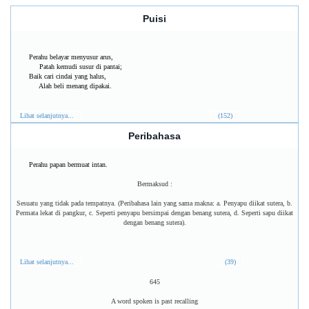
Puisi
Perahu belayar menyusur arus,
Patah kemudi susur di pantai;
Baik cari cindai yang halus,
Alah beli menang dipakai.
Lihat selanjutnya...
(152)
Peribahasa
Perahu papan bermuat intan.
Bermaksud :
Sesuatu yang tidak pada tempatnya. (Peribahasa lain yang sama makna: a. Penyapu diikat sutera, b.
Permata lekat di pangkur, c. Seperti penyapu bersimpai dengan benang sutera, d. Seperti sapu diikat
dengan benang sutera).
Lihat selanjutnya...
(39)
645
A word spoken is past recalling