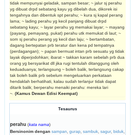
tidak mempunyai geladak, sampan besar; ~ jalur sj perahu
yg dibuat drpd sebatang kayu yg dibelah dua, dikorek isi
tengahnya dan dibentuk spt perahu; ~ kura sj kapal perang
lama; ~ lading perahu yg kecil panjang dibuat drpd
sebatang kayu; ~ layar perahu yg mema­kai layar; ~ mayang
(payang, pemayang, pukat) perahu utk memukat di laut; ~
som sj perahu perang yg kecil dan laju; ~ bertambatan,
dagang bertepatan prb teratur dan kena pd tempatnya
(perdaga­ngan); ~ papan bermuat intan prb sesuatu yg tidak
layak diperjodohkan; ibarat ~ takkan karam sebelah prb dua
orang yg bersyarikat dll jika rugi tentulah ditanggung oleh
kedua­duanya; terlangsung ~ boleh balik, terlangsung cakap
tak boleh balik prb sebelum mengeluarkan perkataan
hendaklah berhati­hati, kalau sudah terlanjur tidak dapat
ditarik balik; berperahu menaiki perahu: mereka lari
~.
(Kamus Dewan Edisi Keempat)
Tesaurus
perahu
(
kata nama
)
Bersinonim dengan
sampan
,
gurap
,
sambuk
,
sagur
,
biduk
,