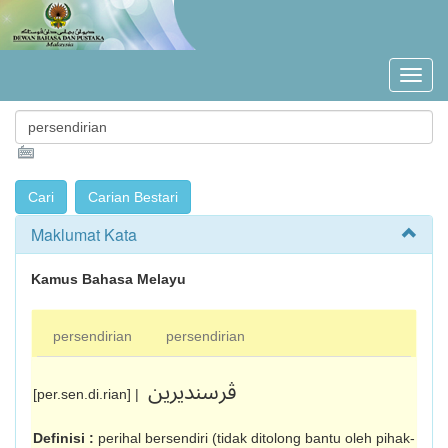
Maklumat Kata
Kamus Bahasa Melayu
persendirian
persendirian
ڤرسنديرين
[per.sen.di.rian] |
Definisi :
perihal bersendiri (tidak ditolong bantu oleh pihak-