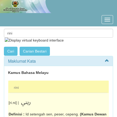
Maklumat Kata
Kamus Bahasa Melayu
rini
ريني
[ri.ni] |
Definisi :
Id setengah sen, peser, cepeng.
(Kamus Dewan