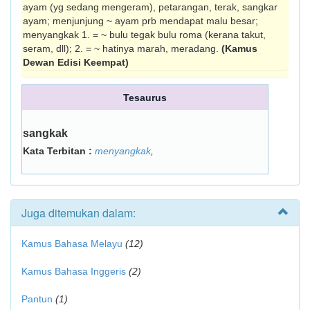
ayam (yg sedang mengeram), petarangan, terak, sangkar
ayam; menjun­jung ~ ayam prb mendapat malu besar;
menyangkak 1. = ~ bulu tegak bulu roma (kerana takut,
seram, dll); 2. = ~ hatinya marah, meradang.
(Kamus
Dewan Edisi Keempat)
Tesaurus
sangkak
Kata Terbitan :
menyangkak
,
Juga ditemukan dalam:
Kamus Bahasa Melayu
(12)
Kamus Bahasa Inggeris
(2)
Pantun
(1)