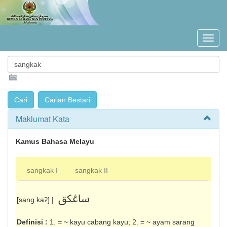
Maklumat Kata
Kamus Bahasa Melayu
sangkak I
sangkak II
ساڠکق
[sang.kaʔ] |
Definisi :
1. = ~ kayu cabang kayu; 2. = ~ ayam sarang