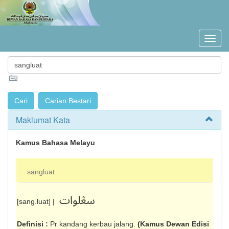
Maklumat Kata
Kamus Bahasa Melayu
sangluat
سڠلوات
[sang.luat] |
Definisi :
Pr kandang kerbau jalang.
(Kamus Dewan Edisi