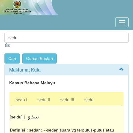
Maklumat Kata
Kamus Bahasa Melayu
sedu I
sedu II
sedu III
sedu
سدو
[se.du] |
Definisi :
sedan; ~-sedan suara yg terputus-putus atau