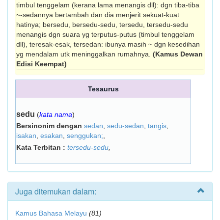
timbul tenggelam (kerana lama menangis dll): dgn tiba-tiba
~-sedannya bertambah dan dia menjerit sekuat-kuat
hatinya; bersedu, bersedu-sedu, tersedu, tersedu-sedu
menangis dgn suara yg terputus-putus (timbul tenggelam
dll), teresak-esak, tersedan: ibunya masih ~ dgn kesedihan
yg mendalam utk meninggalkan rumahnya.
(Kamus Dewan
Edisi Keempat)
Tesaurus
sedu
(
kata nama
)
Bersinonim dengan
sedan
,
sedu-sedan
,
tangis
,
isakan
,
esakan
,
senggukan;
,
Kata Terbitan :
tersedu-sedu
,
Juga ditemukan dalam:
Kamus Bahasa Melayu
(81)